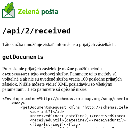
/api/2/received
Táto služba umožňuje získať informácie o prijatých zásielkách.
getDocuments
Pre získanie prijatých zásielok je možné použiť metódu
tejto webovej služby. Parametre tejto metódy sú
getDocuments
voliteľné a ak nie sú uvedené služba vracia 100 posledne prijatých
zásielok. Nižšie môžete vidieť XML požiadavku so všetkými
parametrami. Tieto parametre sú opísané nižšie.
<Envelope xmlns="http://schemas.xmlsoap.org/soap/envelo
    <Body>

        <getDocumentsRequest xmlns="http://schemas.zele
            <id>[int?]</id>

            <receivedSince>[dateTime?]</receivedSince>

            <receivedUntil>[dateTime?]</receivedUntil>

            <flag>[string?]</flag>
