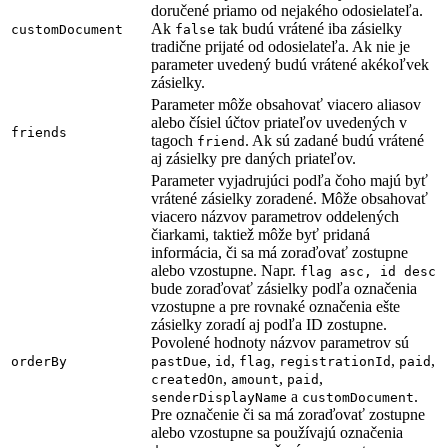
doručené priamo od nejakého odosielateľa.
Ak
tak budú vrátené iba zásielky
customDocument
false
tradične prijaté od odosielateľa. Ak nie je
parameter uvedený budú vrátené akékoľvek
zásielky.
Parameter môže obsahovať viacero aliasov
alebo čísiel účtov priateľov uvedených v
friends
tagoch
. Ak sú zadané budú vrátené
friend
aj zásielky pre daných priateľov.
Parameter vyjadrujúci podľa čoho majú byť
vrátené zásielky zoradené. Môže obsahovať
viacero názvov parametrov oddelených
čiarkami, taktiež môže byť pridaná
informácia, či sa má zoraďovať zostupne
alebo vzostupne. Napr.
flag asc, id desc
bude zoraďovať zásielky podľa označenia
vzostupne a pre rovnaké označenia ešte
zásielky zoradí aj podľa ID zostupne.
Povolené hodnoty názvov parametrov sú
,
,
,
,
,
orderBy
pastDue
id
flag
registrationId
paid
,
,
,
createdOn
amount
paid
a
.
senderDisplayName
customDocument
Pre označenie či sa má zoraďovať zostupne
alebo vzostupne sa používajú označenia