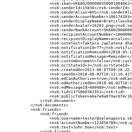
                    <ns6:iban>SK6802000000350001004062<
                    <ns6:senderId>15838</ns6:senderId>

                    <ns6:senderAlias>BVS</ns6:senderAli
                    <ns6:senderAccountNumber>100174203<
                    <ns6:senderDisplayName>Bratislavská
                    <ns6:senderAvatar>16203.png</ns6:se
                    <ns6:senderBankAccount>SK6802000000
                    <ns6:recipientAccountNumber>1000006
                    <ns6:recipientDisplayName>accalio</
                    <ns6:noteText>faktúra zaplatená dňa
                    <ns6:notificationId>77</ns6:notific
                    <ns6:notificationRemindOn>2018-05-1
                    <ns6:notificationMessage>Reminder</
                    <ns6:customDocument>false</ns6:cust
                    <ns6:ocrStateId>3</ns6:ocrStateId>

                    <ns6:createdOn>2013-08-07T09:26:22.
                    <ns6:seenOn>2018-08-02T10:12:10.417
                    <ns6:edCanAuthorize>true</ns6:edCan
                    <ns6:edAuthorizedOn>2018-08-02T10:1
                    <ns6:edMessageId>489489</ns6:edMess
                    <ns6:tid>1375860382351</ns6:tid>

                    <ns6:publicToken>a6a7e8a079ac6f4c1b
                </ns6:document>

            </ns6:documents>

            <ns6:friends>

                <ns6:friend>

                    <ns6:username>tester@zelenaposta.sk
                    <ns6:accountNumber>123456789</ns6:a
                    <ns6:text>John Doe</ns6:text>

                </ns6:friend>
