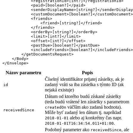
            <registrationId>[int?]</registrationId>

            <paid>[boolean?]</paid>

            <senderDisplayName>[string?]</senderDisplay
            <customDocument>[boolean?]</customDocument>

            <friends>

                <friend>[string?]</friend>

            </friends>

            <orderBy>[string?]</orderBy>

            <limit>[int?]</limit>

            <offset>[int?]</offset>

            <pastDue>[boolean?]</pastDue>

            <includeFriends>[boolean?]</includeFriends>

        </getDocumentsRequest>

    </Body>

Názov parametru
Popis
Číselný identifikátor prijatej zásielky, ak je
zadaný vráti sa iba zásielka s týmto ID (ak
id
nejaká existuje)
Dátum od ktorého budú získané zásielky
(teda budú vrátené len zásielky s parametrom
väčším ako zadaná hodnota).
createdOn
receivedSince
Môže byť zadaný len dátum tj. napríklad
alebo aj konkrétny čas napr.
2018-01-01
.
2018-01-01T16:34:54.011+01:00
Podobný parameter ako
, ale
receivedSince