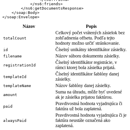
            </ns6:friends>

        </ns6:getDocumentsResponse>

    </soap:Body>

Názov
Popis
Celkový počet vrátených zásielok bez
zohľadnenia offsetu. Podľa tejto
totalCount
hodnoty možno určiť stránkovanie.
Číselný unikátny identifikátor zásielky.
id
Názov súboru dokumentu zásielky.
filename
Číselný identifikátor registrácie, v
registrationId
rámci ktorej bola zásielka prijatá.
Číselný identifikátor šablóny danej
templateId
zásielky.
Názov šablóny danej zásielky.
templateName
Suma na úhradu, môže byť uvedené
amount
ak je zásielka prijatou faktúrou.
Pravdivostná hodnota vyjadrujúca či
paid
faktúra už bola zaplatená.
Pravdivostná hodnota vyjadrujúca či je
faktúra neustále označená ako
alwaysPaid
zaplatená.