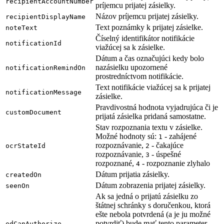
recipientAccountNumber
príjemcu prijatej zásielky.
Názov príjemcu prijatej zásielky.
recipientDisplayName
Text poznámky k prijatej zásielke.
noteText
Číselný identifikátor notifikácie
notificationId
viažúcej sa k zásielke.
Dátum a čas označujúci kedy bolo
nazásielku upozornené
notificationRemindOn
prostredníctvom notifikácie.
Text notifikácie viažúcej sa k prijatej
notificationMessage
zásielke.
Pravdivostná hodnota vyjadrujúca či je
customDocument
prijatá zásielka pridaná samostatne.
Stav rozpoznania textu v zásielke.
Možné hodnoty sú:
- zahájené
1
rozpoznávanie,
- čakajúce
ocrStateId
2
rozpoznávanie,
- úspešné
3
rozpoznané,
- rozpoznanie zlyhalo
4
Dátum prijatia zásielky.
createdOn
Dátum zobrazenia prijatej zásielky.
seenOn
Ak sa jedná o prijatú zásielku zo
štátnej schránky s doručenkou, ktorá
ešte nebola potvrdená (a je ju možné
potvrdiť) bude mať tento parameter
edCanAuthorize