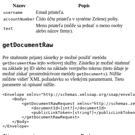
Názov
Popis
Email priateľa.
username
Číslo účtu priateľa v systéme Zelenej pošty.
accountNumber
Meno priateľa (môže sa jednať o meno osoby
text
alebo názov firmy).
getDocumentRaw
Pre stiahnutie prijatej zásielky je možné použiť metódu
tejto webovej služby. Zásielku je možné stiahnuť
getDocumentRaw
na základe jej ID alebo na základe verejného tokenu (tieto údaje je
možné získať prostredníctvom metódy
). Nižšie
getDocuments
môžete vidieť XML požiadavku so všetkými parametrami. Tieto
parametre sú opísané nižšie.
<Envelope xmlns="http://schemas.xmlsoap.org/soap/envelo
    <Body>

        <getDocumentRawRequest xmlns="http://schemas.ze
            <documentId>[int?]</documentId>

            <publicLinkToken>[string?]</publicLinkToken
        </getDocumentRawRequest>

    </Body>
