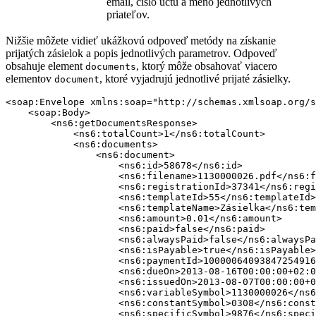
email, číslo účtu a meno jednotlivých
priateľov.
Nižšie môžete vidieť ukážkovú odpoveď metódy na získanie
prijatých zásielok a popis jednotlivých parametrov. Odpoveď
obsahuje element
, ktorý môže obsahovať viacero
documents
elementov
, ktoré vyjadrujú jednotlivé prijaté zásielky.
document
<soap:Envelope xmlns:soap="http://schemas.xmlsoap.org/s
    <soap:Body>

        <ns6:getDocumentsResponse>

            <ns6:totalCount>1</ns6:totalCount>

            <ns6:documents>

                <ns6:document>

                    <ns6:id>58678</ns6:id>

                    <ns6:filename>1130000026.pdf</ns6:f
                    <ns6:registrationId>37341</ns6:regi
                    <ns6:templateId>55</ns6:templateId>

                    <ns6:templateName>Zásielka</ns6:tem
                    <ns6:amount>0.01</ns6:amount>

                    <ns6:paid>false</ns6:paid>

                    <ns6:alwaysPaid>false</ns6:alwaysPa
                    <ns6:isPayable>true</ns6:isPayable>

                    <ns6:paymentId>10000064093847254916
                    <ns6:dueOn>2013-08-16T00:00:00+02:0
                    <ns6:issuedOn>2013-08-07T00:00:00+0
                    <ns6:variableSymbol>1130000026</ns6
                    <ns6:constantSymbol>0308</ns6:const
                    <ns6:specificSymbol>9876</ns6:speci