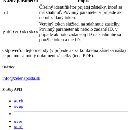
Názov parametru
Popis
Číselný identifikátor prijatej zásielky, ktorá sa
má stiahnuť. Povinný parameter v prípade ak
id
nebol zadaný token.
Verejný token slúžiaci na stiahnutie zásielky.
Povinný parameter ak nebolo zadané ID, v
publicLinkToken
prípade ak bolo zadané aj ID na stiahnutie sa
použije token a nie ID.
Odpoveďou tejto metódy (v prípade ak sa konkrétna zásielka našla)
je priamo samotný dokument zásielky (teda PDF).
Otázky:
info@zelenaposta.sk
Služby API2
auth
soap
user
sent