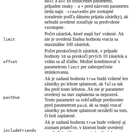
a
za označením parametru,
desc
asc
prípadne znaky
a
pred názvom parametru
-
+
(teda napr.
pre zostupné
-createdOn
zoradenie podľa dátumu prijatia zásielky), ak
nebudú uvedené zoraďuje sa predvolene
vzostupne.
Počet zásielok, ktoré majú byť vrátené. Ak
nie je uvedená žiadna hodnota vracia sa
limit
maximálne 100 zásielok.
Počet preskočených zásielok, v prípade
hodnoty
sa preskočí prvých 10 zásielok a
10
vrátia sa až ďalšie. Možné kombinovať s
offset
parametrom
pre zabezpečenie
limit
stránkovania.
Ak je zadaná hodnota
budú vrátené len
true
zásielky po lehote splatnosti, ak
tak
false
iba pred touto lehotou. Ak nie je parameter
uvedený na stav zaplatenia sa nepozerá.
pastDue
Tento parameter sa zohľadňuje prednostne
pred parametrom
, ak sa majú vracať
paid
zásielky po lehote splatnosti nezáleží na tom,
či boli zaplatené.
Ak je zadaná hodnota
bude vrátený aj
true
zoznam priateľov, v ktorom bude uvedený
includeFriends