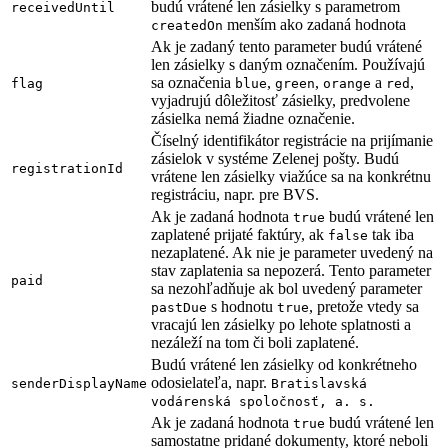
budú vrátené len zásielky s parametrom
receivedUntil
menším ako zadaná hodnota
createdOn
Ak je zadaný tento parameter budú vrátené
len zásielky s daným označením. Používajú
sa označenia
,
,
a
,
flag
blue
green
orange
red
vyjadrujú dôležitosť zásielky, predvolene
zásielka nemá žiadne označenie.
Číselný identifikátor registrácie na prijímanie
zásielok v systéme Zelenej pošty. Budú
registrationId
vrátene len zásielky viažúce sa na konkrétnu
registráciu, napr. pre BVS.
Ak je zadaná hodnota
budú vrátené len
true
zaplatené prijaté faktúry, ak
tak iba
false
nezaplatené. Ak nie je parameter uvedený na
stav zaplatenia sa nepozerá. Tento parameter
paid
sa nezohľadňuje ak bol uvedený parameter
s hodnotu
, pretože vtedy sa
pastDue
true
vracajú len zásielky po lehote splatnosti a
nezáleží na tom či boli zaplatené.
Budú vrátené len zásielky od konkrétneho
odosielateľa, napr.
senderDisplayName
Bratislavská
vodárenská spoločnosť, a. s.
Ak je zadaná hodnota
budú vrátené len
true
samostatne pridané dokumenty, ktoré neboli