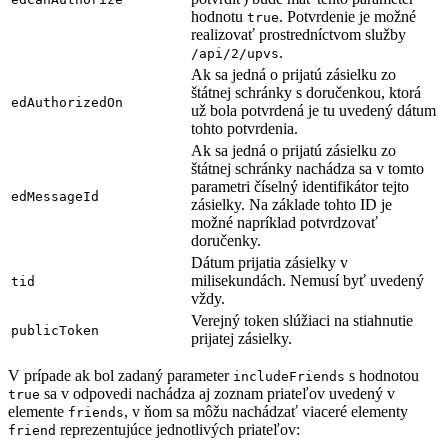
hodnotu
. Potvrdenie je možné
true
realizovať prostredníctvom služby
.
/api/2/upvs
Ak sa jedná o prijatú zásielku zo
štátnej schránky s doručenkou, ktorá
edAuthorizedOn
už bola potvrdená je tu uvedený dátum
tohto potvrdenia.
Ak sa jedná o prijatú zásielku zo
štátnej schránky nachádza sa v tomto
parametri číselný identifikátor tejto
edMessageId
zásielky. Na základe tohto ID je
možné napríklad potvrdzovať
doručenky.
Dátum prijatia zásielky v
milisekundách. Nemusí byť uvedený
tid
vždy.
Verejný token slúžiaci na stiahnutie
publicToken
prijatej zásielky.
V prípade ak bol zadaný parameter
s hodnotou
includeFriends
sa v odpovedi nachádza aj zoznam priateľov uvedený v
true
elemente
, v ňom sa môžu nachádzať viaceré elementy
friends
reprezentujúce jednotlivých priateľov:
friend