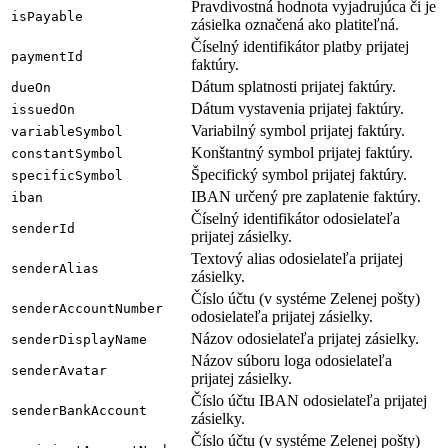
Pravdivostná hodnota vyjadrujúca či je
isPayable
zásielka označená ako platiteľná.
Číselný identifikátor platby prijatej
paymentId
faktúry.
Dátum splatnosti prijatej faktúry.
dueOn
Dátum vystavenia prijatej faktúry.
issuedOn
Variabilný symbol prijatej faktúry.
variableSymbol
Konštantný symbol prijatej faktúry.
constantSymbol
Špecifický symbol prijatej faktúry.
specificSymbol
IBAN určený pre zaplatenie faktúry.
iban
Číselný identifikátor odosielateľa
senderId
prijatej zásielky.
Textový alias odosielateľa prijatej
senderAlias
zásielky.
Číslo účtu (v systéme Zelenej pošty)
senderAccountNumber
odosielateľa prijatej zásielky.
Názov odosielateľa prijatej zásielky.
senderDisplayName
Názov súboru loga odosielateľa
senderAvatar
prijatej zásielky.
Číslo účtu IBAN odosielateľa prijatej
senderBankAccount
zásielky.
Číslo účtu (v systéme Zelenej pošty)