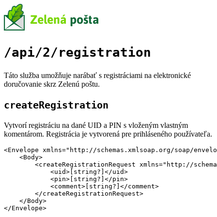
/api/2/registration
Táto služba umožňuje narábať s registráciami na elektronické
doručovanie skrz Zelenú poštu.
createRegistration
Vytvorí registráciu na dané UID a PIN s vloženým vlastným
komentárom. Registrácia je vytvorená pre prihláseného používateľa.
<Envelope xmlns="http://schemas.xmlsoap.org/soap/envelo
    <Body>

        <createRegistrationRequest xmlns="http://schema
            <uid>[string?]</uid>

            <pin>[string?]</pin>

            <comment>[string?]</comment>

        </createRegistrationRequest>

    </Body>
