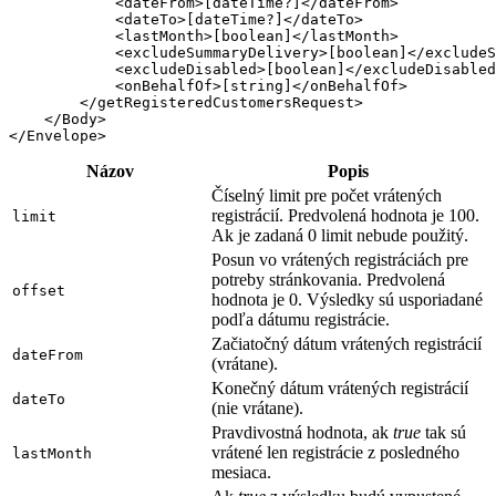
            <dateFrom>[dateTime?]</dateFrom>

            <dateTo>[dateTime?]</dateTo>

            <lastMonth>[boolean]</lastMonth>

            <excludeSummaryDelivery>[boolean]</excludeS
            <excludeDisabled>[boolean]</excludeDisabled
            <onBehalfOf>[string]</onBehalfOf>

        </getRegisteredCustomersRequest>

    </Body>

Názov
Popis
Číselný limit pre počet vrátených
registrácií. Predvolená hodnota je 100.
limit
Ak je zadaná 0 limit nebude použitý.
Posun vo vrátených registráciách pre
potreby stránkovania. Predvolená
offset
hodnota je 0. Výsledky sú usporiadané
podľa dátumu registrácie.
Začiatočný dátum vrátených registrácií
dateFrom
(vrátane).
Konečný dátum vrátených registrácií
dateTo
(nie vrátane).
Pravdivostná hodnota, ak
true
tak sú
vrátené len registrácie z posledného
lastMonth
mesiaca.