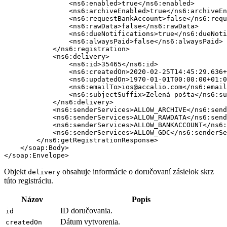
                <ns6:enabled>true</ns6:enabled>

                <ns6:archiveEnabled>true</ns6:archiveEn
                <ns6:requestBankAccount>false</ns6:requ
                <ns6:rawData>false</ns6:rawData>

                <ns6:dueNotifications>true</ns6:dueNoti
                <ns6:alwaysPaid>false</ns6:alwaysPaid>

            </ns6:registration>

            <ns6:delivery>

                <ns6:id>35465</ns6:id>

                <ns6:createdOn>2020-02-25T14:45:29.636+
                <ns6:updatedOn>1970-01-01T00:00:00+01:0
                <ns6:emailTo>ios@accalio.com</ns6:email
                <ns6:subjectSuffix>Zelená pošta</ns6:su
            </ns6:delivery>

            <ns6:senderServices>ALLOW_ARCHIVE</ns6:send
            <ns6:senderServices>ALLOW_RAWDATA</ns6:send
            <ns6:senderServices>ALLOW_BANKACCOUNT</ns6:
            <ns6:senderServices>ALLOW_GDC</ns6:senderSe
        </ns6:getRegistrationResponse>

    </soap:Body>

Objekt
obsahuje informácie o doručovaní zásielok skrz
delivery
túto registráciu.
Názov
Popis
ID doručovania.
id
Dátum vytvorenia.
createdOn