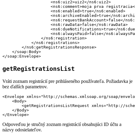
                    <ns6:uiz2>uiz2</ns6:uiz2>

                    <ns6:comment>moja prva registracia<
                    <ns6:enabled>true</ns6:enabled>

                    <ns6:archiveEnabled>true</ns6:archi
                    <ns6:requestBankAccount>false</ns6:
                    <ns6:rawData>false</ns6:rawData>

                    <ns6:dueNotifications>true</ns6:due
                    <ns6:alwaysPaid>false</ns6:alwaysPa
                </ns6:registration>

            </ns6:registrations>

        </ns6:getRegistrationsResponse>

    </soap:Body>

getRegistrationsList
Vráti zoznam registrácií pre prihláseného používateľa. Požiadavka je
bez ďalších parametrov.
<Envelope xmlns="http://schemas.xmlsoap.org/soap/envelo
    <Body>

        <getRegistrationsListRequest xmlns="http://sche
    </Body>

Odpoveďou je stručný zoznam registrácií obsahujúci ID účtu a
názvy odosielateľov.