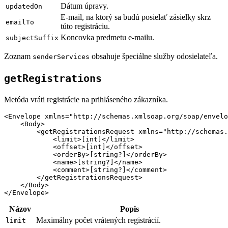
Dátum úpravy.
updatedOn
E-mail, na ktorý sa budú posielať zásielky skrz
emailTo
túto registráciu.
Koncovka predmetu e-mailu.
subjectSuffix
Zoznam
obsahuje špeciálne služby odosielateľa.
senderServices
getRegistrations
Metóda vráti registrácie na prihláseného zákazníka.
<Envelope xmlns="http://schemas.xmlsoap.org/soap/envelo
    <Body>

        <getRegistrationsRequest xmlns="http://schemas.
            <limit>[int]</limit>

            <offset>[int]</offset>

            <orderBy>[string?]</orderBy>

            <name>[string?]</name>

            <comment>[string?]</comment>

        </getRegistrationsRequest>

    </Body>

Názov
Popis
Maximálny počet vrátených registrácií.
limit