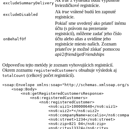
Ak
true
z výsledku budú vypustené
excludeSummaryDelivery
hviezdičkové registrácie.
Ak
true
vrátené budú len zapnuté
excludeDisabled
registrácie.
Pokiaľ sme uvedený ako priateľ inému
účtu (s právom na prezeranie
registrácií), môžeme zadať jeho číslo
účtu alebo alias a uvidíme jeho
onBehalfOf
registrácie miesto našich. Zoznam
priateľov je možné získať pomocou
api/2/friend/getFriendships
Odpoveďou tejto metódy je zoznam vyhovujúcich registrácií.
Okrem zoznamu
obsahuje výsledok aj
registeredCustomers
(celkový počet registrácií).
totalCount
<soap:Envelope xmlns:soap="http://schemas.xmlsoap.org/s
    <soap:Body>

        <ns6:getRegisteredCustomersResponse>

            <ns6:registeredCustomers>

                <ns6:registeredCustomer>

                    <ns6:uiz1>100000640</ns6:uiz1>

                    <ns6:uiz2>*</ns6:uiz2>

                    <ns6:companyName>accalio</ns6:compa
                    <ns6:street>1234</ns6:street>

                    <ns6:zip>821 04</ns6:zip>

                    <ns6:city>13324</ns6:city>
