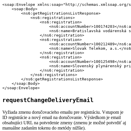
<soap:Envelope xmlns:soap="http://schemas.xmlsoap.org/s
    <soap:Body>

        <ns6:getRegistrationsListResponse>

            <ns6:registrations>

                <ns6:registration>

                    <ns6:accountNumber>100174203</ns6:a
                    <ns6:name>Bratislavská vodárenská s
                </ns6:registration>

                <ns6:registration>

                    <ns6:accountNumber>100212489</ns6:a
                    <ns6:name>Slovak Telekom, a.s.</ns6
                </ns6:registration>

                <ns6:registration>

                    <ns6:accountNumber>100125498</ns6:a
                    <ns6:name>Slovenský plynárenský pri
                </ns6:registration>

            </ns6:registrations>

        </ns6:getRegistrationsListResponse>

    </soap:Body>

requestChangeDeliveryEmail
Vyžiada zmenu doručovacieho emailu pre registráciu. Vstupom je
ID registrácie a nový email na doručovanie. Výsledkom je email
obsahujúci URL na potvrdenie zmeny (zmenu je možné potvrdiť aj
manuálne zadaním tokenu do metódy nižšie).