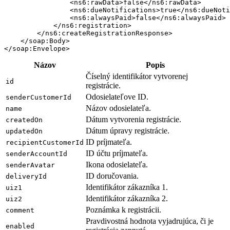
                <ns6:rawData>false</ns6:rawData>

                <ns6:dueNotifications>true</ns6:dueNoti
                <ns6:alwaysPaid>false</ns6:alwaysPaid>

            </ns6:registration>

        </ns6:createRegistrationResponse>

    </soap:Body>

Názov
Popis
Číselný identifikátor vytvorenej
id
registrácie.
Odosielateľove ID.
senderCustomerId
Názov odosielateľa.
name
Dátum vytvorenia registrácie.
createdOn
Dátum úpravy registrácie.
updatedOn
ID príjmateľa.
recipientCustomerId
ID účtu príjmateľa.
senderAccountId
Ikona odosielateľa.
senderAvatar
ID doručovania.
deliveryId
Identifikátor zákazníka 1.
uiz1
Identifikátor zákazníka 2.
uiz2
Poznámka k registrácii.
comment
Pravdivostná hodnota vyjadrujúca, či je
enabled