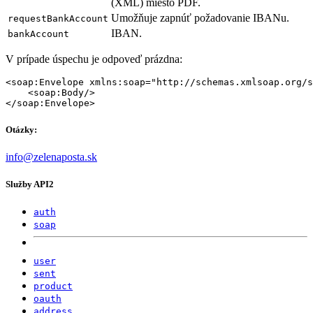
(XML) miesto PDF.
Umožňuje zapnúť požadovanie IBANu.
requestBankAccount
IBAN.
bankAccount
V prípade úspechu je odpoveď prázdna:
<soap:Envelope xmlns:soap="http://schemas.xmlsoap.org/s
    <soap:Body/>

Otázky:
info@zelenaposta.sk
Služby API2
auth
soap
user
sent
product
oauth
address