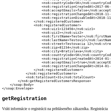
                    <ns6:countryCode>SK</ns6:countryCod
                    <ns6:registrationCreatedAt>2017-06-
                    <ns6:acceptEmails>false</ns6:accept
                    <ns6:registrationChangedAt>2018-11-
                    <ns6:registrationDisabledAt>2018-11
                </ns6:registeredCustomer>

                <ns6:registeredCustomer>

                    <ns6:uiz1>123456</ns6:uiz1>

                    <ns6:uiz2></ns6:uiz2>

                    <ns6:firstName>Tester</ns6:firstNam
                    <ns6:lastName>Testovič</ns6:lastNam
                    <ns6:street>Testovacia 12</ns6:stre
                    <ns6:zip>81234</ns6:zip>

                    <ns6:city>Bratislava</ns6:city>

                    <ns6:countryCode>SK</ns6:countryCod
                    <ns6:registrationCreatedAt>2014-01-
                    <ns6:acceptEmails>true</ns6:acceptE
                    <ns6:registrationChangedAt>2014-01-
                </ns6:registeredCustomer>

            </ns6:registeredCustomers>

            <ns6:totalCount>31</ns6:totalCount>

        </ns6:getRegisteredCustomersResponse>

    </soap:Body>

getRegistration
Vráti informácie o registrácii na prihláseného zákazníka. Registrácia