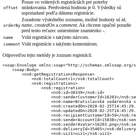
Posun vo vrátených registráciách pre potreby
stránkovania. Predvolená hodnota je 0. Výsledky sú
offset
usporiadané podľa dátumu registrácie.
Zoradenie výsledného zoznamu, možné hodnoty sú
id
,
name
,
createdOn
a
comment
. Ak chceme opačné poradie
orderBy
pred tento reťazec umiestnime znamienko
-
.
Vráti registrácie s takýmto názvom.
name
Vráti registrácie s takýmto komentárom.
comment
Odpoveďou tejto metódy je zoznam registrácií.
<soap:Envelope xmlns:soap="http://schemas.xmlsoap.org/s
    <soap:Body>

        <ns6:getRegistrationsResponse>

            <ns6:totalCount>1</ns6:totalCount>

            <ns6:registrations>

                <ns6:registration>

                    <ns6:id>38339</ns6:id>

                    <ns6:senderCustomerId>16203</ns6:se
                    <ns6:name>Bratislavská vodárenská s
                    <ns6:createdOn>2020-02-25T14:45:29.
                    <ns6:updatedOn>2020-02-25T14:45:29.
                    <ns6:recipientCustomerId>59</ns6:re
                    <ns6:senderAccountId>15838</ns6:sen
                    <ns6:senderAvatar>16203.png</ns6:se
                    <ns6:deliveryId>35465</ns6:delivery
                    <ns6:uiz1>uiz1</ns6:uiz1>
