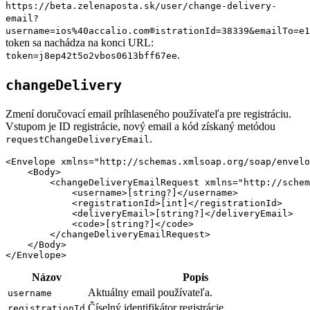
https://beta.zelenaposta.sk/user/change-delivery-
email?
username=ios%40accalio.com®istrationId=38339&emailTo=e1
token sa nachádza na konci URL:
.
token=j8ep42t5o2vbos0613bff67ee
changeDelivery
Zmení doručovací email príhlaseného používateľa pre registráciu.
Vstupom je ID registrácie, nový email a kód získaný metódou
.
requestChangeDeliveryEmail
<Envelope xmlns="http://schemas.xmlsoap.org/soap/envelo
    <Body>

        <changeDeliveryEmailRequest xmlns="http://schem
            <username>[string?]</username>

            <registrationId>[int]</registrationId>

            <deliveryEmail>[string?]</deliveryEmail>

            <code>[string?]</code>

        </changeDeliveryEmailRequest>

    </Body>

Názov
Popis
Aktuálny email používateľa.
username
Číselný identifikátor registrácie.
registrationId