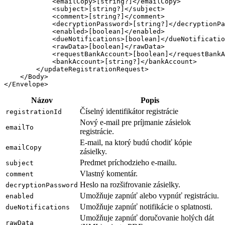
            <emailCopy>[string?]</emailCopy>

            <subject>[string?]</subject>

            <comment>[string?]</comment>

            <decryptionPassword>[string?]</decryptionPa
            <enabled>[boolean]</enabled>

            <dueNotifications>[boolean]</dueNotificatio
            <rawData>[boolean]</rawData>

            <requestBankAccount>[boolean]</requestBankA
            <bankAccount>[string?]</bankAccount>

        </updateRegistrationRequest>

    </Body>

Názov
Popis
Číselný identifikátor registrácie
registrationId
Nový e-mail pre príjmanie zásielok
emailTo
registrácie.
E-mail, na ktorý budú chodiť kópie
emailCopy
zásielky.
Predmet príchodzieho e-mailu.
subject
Vlastný komentár.
comment
Heslo na rozšifrovanie zásielky.
decryptionPassword
Umožňuje zapnúť alebo vypnúť registráciu.
enabled
Umožňuje zapnúť notifikácie o splatnosti.
dueNotifications
Umožňuje zapnúť doručovanie holých dát
rawData