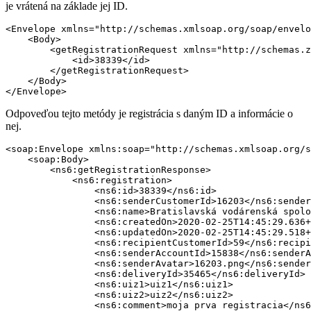
je vrátená na základe jej ID.
<Envelope xmlns="http://schemas.xmlsoap.org/soap/envelo
    <Body>

        <getRegistrationRequest xmlns="http://schemas.z
            <id>38339</id>

        </getRegistrationRequest>

    </Body>

Odpoveďou tejto metódy je registrácia s daným ID a informácie o
nej.
<soap:Envelope xmlns:soap="http://schemas.xmlsoap.org/s
    <soap:Body>

        <ns6:getRegistrationResponse>

            <ns6:registration>

                <ns6:id>38339</ns6:id>

                <ns6:senderCustomerId>16203</ns6:sender
                <ns6:name>Bratislavská vodárenská spolo
                <ns6:createdOn>2020-02-25T14:45:29.636+
                <ns6:updatedOn>2020-02-25T14:45:29.518+
                <ns6:recipientCustomerId>59</ns6:recipi
                <ns6:senderAccountId>15838</ns6:senderA
                <ns6:senderAvatar>16203.png</ns6:sender
                <ns6:deliveryId>35465</ns6:deliveryId>

                <ns6:uiz1>uiz1</ns6:uiz1>

                <ns6:uiz2>uiz2</ns6:uiz2>

                <ns6:comment>moja prva registracia</ns6