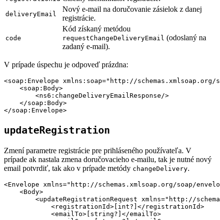
Nový e-mail na doručovanie zásielok z danej
deliveryEmail
registrácie.
Kód získaný metódou
(odoslaný na
code
requestChangeDeliveryEmail
zadaný e-mail).
V prípade úspechu je odpoveď prázdna:
<soap:Envelope xmlns:soap="http://schemas.xmlsoap.org/s
    <soap:Body>

        <ns6:changeDeliveryEmailResponse/>

    </soap:Body>

updateRegistration
Zmení parametre registrácie pre prihláseného používateľa. V
prípade ak nastala zmena doručovacieho e-mailu, tak je nutné nový
email potvrdiť, tak ako v prípade metódy
.
changeDelivery
<Envelope xmlns="http://schemas.xmlsoap.org/soap/envelo
    <Body>

        <updateRegistrationRequest xmlns="http://schema
            <registrationId>[int?]</registrationId>

            <emailTo>[string?]</emailTo>
