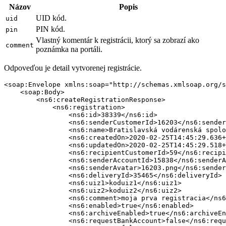
Názov
Popis
UID kód.
uid
PIN kód.
pin
Vlastný komentár k registrácii, ktorý sa zobrazí ako
comment
poznámka na portáli.
Odpoveďou je detail vytvorenej registrácie.
<soap:Envelope xmlns:soap="http://schemas.xmlsoap.org/s
    <soap:Body>

        <ns6:createRegistrationResponse>

            <ns6:registration>

                <ns6:id>38339</ns6:id>

                <ns6:senderCustomerId>16203</ns6:sender
                <ns6:name>Bratislavská vodárenská spolo
                <ns6:createdOn>2020-02-25T14:45:29.636+
                <ns6:updatedOn>2020-02-25T14:45:29.518+
                <ns6:recipientCustomerId>59</ns6:recipi
                <ns6:senderAccountId>15838</ns6:senderA
                <ns6:senderAvatar>16203.png</ns6:sender
                <ns6:deliveryId>35465</ns6:deliveryId>

                <ns6:uiz1>koduiz1</ns6:uiz1>

                <ns6:uiz2>koduiz2</ns6:uiz2>

                <ns6:comment>moja prva registracia</ns6
                <ns6:enabled>true</ns6:enabled>

                <ns6:archiveEnabled>true</ns6:archiveEn
                <ns6:requestBankAccount>false</ns6:requ