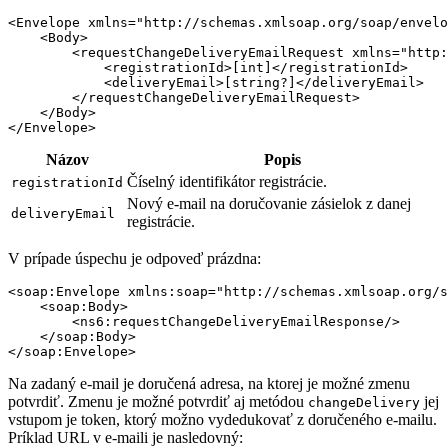
<Envelope xmlns="http://schemas.xmlsoap.org/soap/envelo
    <Body>

        <requestChangeDeliveryEmailRequest xmlns="http:
            <registrationId>[int]</registrationId>

            <deliveryEmail>[string?]</deliveryEmail>

        </requestChangeDeliveryEmailRequest>

    </Body>

Názov
Popis
Číselný identifikátor registrácie.
registrationId
Nový e-mail na doručovanie zásielok z danej
deliveryEmail
registrácie.
V prípade úspechu je odpoveď prázdna:
<soap:Envelope xmlns:soap="http://schemas.xmlsoap.org/s
    <soap:Body>

        <ns6:requestChangeDeliveryEmailResponse/>

    </soap:Body>

Na zadaný e-mail je doručená adresa, na ktorej je možné zmenu
potvrdiť. Zmenu je možné potvrdiť aj metódou
jej
changeDelivery
vstupom je token, ktorý možno vydedukovať z doručeného e-mailu.
Príklad URL v e-maili je nasledovný: