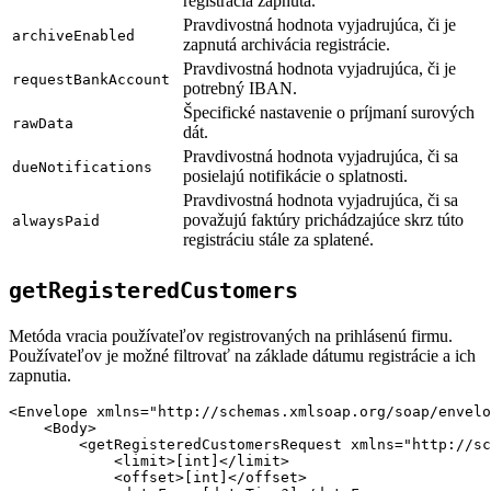
registrácia zapnutá.
Pravdivostná hodnota vyjadrujúca, či je
archiveEnabled
zapnutá archivácia registrácie.
Pravdivostná hodnota vyjadrujúca, či je
requestBankAccount
potrebný IBAN.
Špecifické nastavenie o príjmaní surových
rawData
dát.
Pravdivostná hodnota vyjadrujúca, či sa
dueNotifications
posielajú notifikácie o splatnosti.
Pravdivostná hodnota vyjadrujúca, či sa
považujú faktúry prichádzajúce skrz túto
alwaysPaid
registráciu stále za splatené.
getRegisteredCustomers
Metóda vracia používateľov registrovaných na prihlásenú firmu.
Používateľov je možné filtrovať na základe dátumu registrácie a ich
zapnutia.
<Envelope xmlns="http://schemas.xmlsoap.org/soap/envelo
    <Body>

        <getRegisteredCustomersRequest xmlns="http://sc
            <limit>[int]</limit>

            <offset>[int]</offset>
